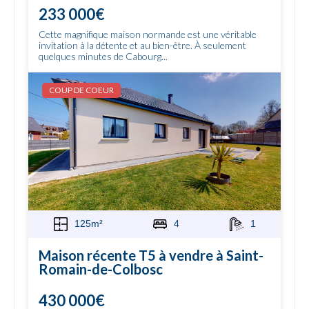
233 000€
Cette magnifique maison normande est une véritable
invitation à la détente et au bien-être. À seulement
quelques minutes de Cabourg...
COUP DE COEUR
125m²
4
1
Maison récente T5 à vendre à Saint-
Romain-de-Colbosc
430 000€