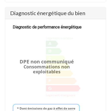
Diagnostic énergétique du bien
Diagnostic de performance énergétique
Logement économe
A
B
C
DPE non communiqué
D
Consommations non
exploitables
E
F
G
Logement énergivore
* Dont émissions de gaz à effet de serre