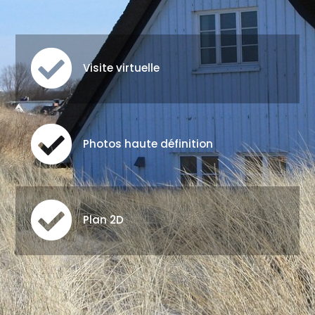

Visite virtuelle

Photos haute définition

Plan 2D