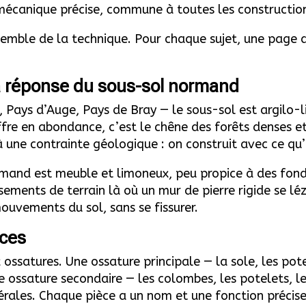
 mécanique précise, commune à toutes les constructio
mble de la technique. Pour chaque sujet, une page dé
a réponse du sous-sol normand
ays d’Auge, Pays de Bray — le sous-sol est argilo-l
re en abondance, c’est le chêne des forêts denses et l
une contrainte géologique : on construit avec ce qu’
ormand est meuble et limoneux, peu propice à des fon
ssements de terrain là où un mur de pierre rigide se 
ouvements du sol, sans se fissurer.
èces
atures. Une ossature principale — la sole, les poteau
 ossature secondaire — les colombes, les potelets, le
érales. Chaque pièce a un nom et une fonction précise