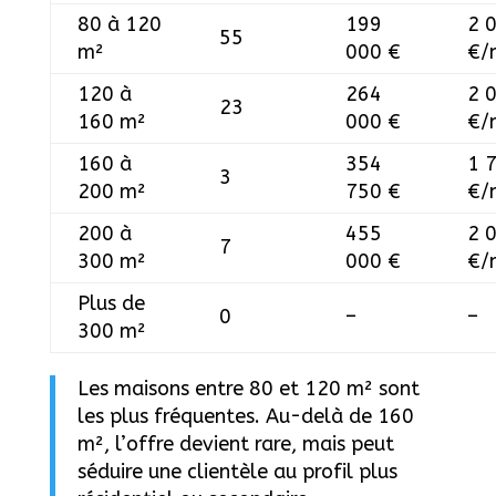
80 à 120
199
2 
55
m²
000 €
€/
120 à
264
2 
23
160 m²
000 €
€/
160 à
354
1 
3
200 m²
750 €
€/
200 à
455
2 
7
300 m²
000 €
€/
Plus de
0
–
–
300 m²
Les maisons entre 80 et 120 m² sont
les plus fréquentes. Au-delà de 160
m², l’offre devient rare, mais peut
séduire une clientèle au profil plus