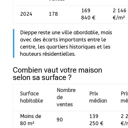
169
2 146
2024
178
840 €
€/m²
Dieppe reste une ville abordable, mais
avec des écarts importants entre le
centre, les quartiers historiques et les
hauteurs résidentielles.
Combien vaut votre maison
selon sa surface ?
Nombre
Surface
Prix
Pri
de
habitable
médian
mé
ventes
Moins de
139
2 
90
80 m²
250 €
€/