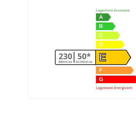
Logement économe
A
B
C
D
230
50*
E
KWh/m².an
kg CO2/m².an
F
G
Logement énergivore