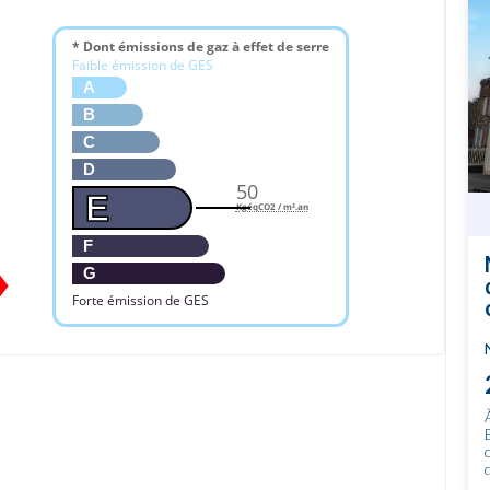
* Dont émissions de gaz à effet de serre
Faible émission de GES
A
B
C
D
50
E
KgéqCO2 / m².an
F
G
Forte émission de GES