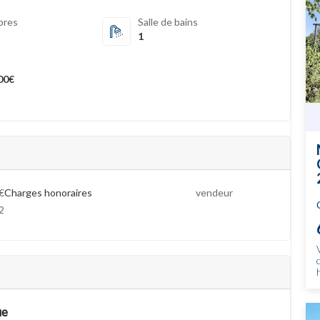
bres
Salle de bains
1
00€
€
Charges honoraires
vendeur
2
ue