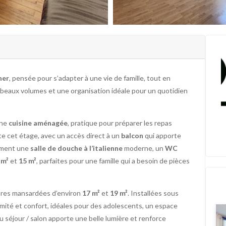
her
, pensée pour s’adapter à une vie de famille, tout en
 beaux volumes et une organisation idéale pour un quotidien
une
cuisine aménagée
, pratique pour préparer les repas
e cet étage, avec un accès direct à un
balcon
qui apporte
lement une
salle de douche à l’italienne
moderne, un
WC
 m²
et
15 m²
, parfaites pour une famille qui a besoin de pièces
bres mansardées d’environ
17 m²
et
19 m²
. Installées sous
timité et confort, idéales pour des adolescents, un espace
u séjour / salon apporte une belle lumière et renforce